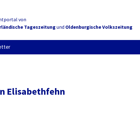
ntportal von
rländische Tageszeitung
und
Oldenburgische Volkszeitung
tter
n Elisabethfehn