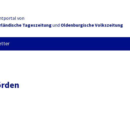
ntportal von
rländische Tageszeitung
und
Oldenburgische Volkszeitung
tter
örden